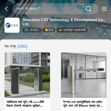
Shenzhen CXT Technology & Development Co.,
Ltd.
21
5.0
যাচাইকৃত সরবরাহকারী
YEARS
সব পণ্য
(280)
আউটডোর কার্ড সুইং গেট ১০০০মিমি
ইস্পাত এবং অ্যালুমিনিয়াম খাদ মোটর
উচ্চতা টেকসই অ্যাক্সেস কন্ট্রোল
সুইং বাধা গেট 89mm স্তম্ভ ব্যাসার্ধ
সলিউশন আবাসিক কমপ্লেক্স এবং
এবং নিরাপত্তা অ্যাক্সেসের জন্য