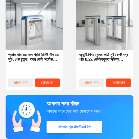
প্রবাহ হার ৩০ জন প্রতি মিনিট শীর্ষ ১০
অ্যান্টি-পিনচ সেন্সর কার্ড সুইং গেট বন্ধ
সুইং গেট ব্র্যান্ড, বাহুর দৈর্ঘ্য সর্বোচ্চ
গতি 0.2s বৈশিষ্ট্যযুক্ত বিভিন্ন
৮০০ মিমি, অ্যাক্সেস নিয়ন্ত্রণের জন্য
অ্যাপ্লিকেশনগুলিতে আদর্শ এবং নিরাপদ
একক ইউনিট সমাধান
অ্যাক্সেস ম্যানেজমেন্টের জন্য আদর্শ
ভালো দাম
যোগাযোগ
ভালো দাম
যোগাযোগ
আপনার সময় বাঁচান
আমাদের সাথে সেরা পণ্য যোগাযোগ করুন।
আপনার প্রয়োজনীয়তা দিন