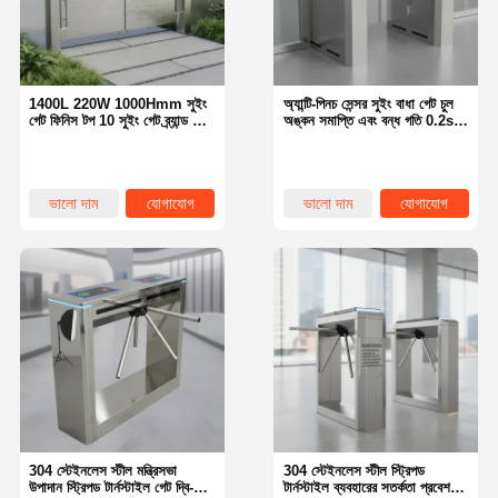
1400L 220W 1000Hmm সুইং
অ্যান্টি-পিনচ সেন্সর সুইং বাধা গেট চুল
গেট ফিনিস টপ 10 সুইং গেট ব্র্যান্ড যা
অঙ্কন সমাপ্তি এবং বন্ধ গতি 0.2s
টেকসই সুরক্ষা সমাধান সরবরাহ করে
নিরাপত্তা অ্যাক্সেস পয়েন্ট জন্য উপযুক্ত
ভালো দাম
যোগাযোগ
ভালো দাম
যোগাযোগ
বাড়ি
পণ্য
আমাদের সম্বন্ধে
কারখানা পরিদর্শন
304 স্টেইনলেস স্টীল মন্ত্রিসভা
304 স্টেইনলেস স্টীল স্ট্রিপড
উপাদান স্ট্রিপড টার্নস্টাইল গেট দ্বি-
টার্নস্টাইল ব্যবহারের সতর্কতা প্রবেশ