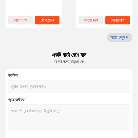
দিকের পাস ফ্রেমওয়ার্ক উপাদান 304
নিয়ন্ত্রণ নিশ্চিত করার জন্য মূল
স্টেইনলেস স্টীল অ্যাক্সেস কন্ট্রোল গেট
নিরাপত্তা প্রোটোকল এবং অপারেশনাল
টিপস
গুণমান নিয়ন্ত্রণ
আমাদের সাথে
খবর
মামলা
ভালো দাম
যোগাযোগ
ভালো দাম
যোগাযোগ
যোগাযোগ
আরো দেখুন
একটি বার্তা রেখে যান
একটি উদ্ধৃতি
আমরা দ্রুত উত্তর দেব
অনুরোধ করুন
ইমেইল
ট্রাইপড টার্নস্টাইল গেট
সুইং ব্যারিয়ার গেট
প্রয়োজনীয়তা
সম্পূর্ণ উচ্চতার টার্নস্টাইল
গতির গেট
ফ্ল্যাপ ব্যারিয়ার গেট