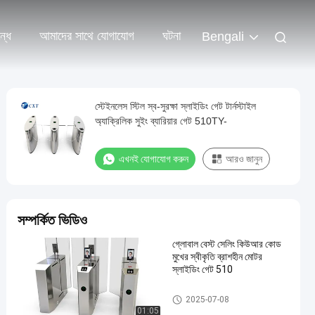
্ধে
আমাদের সাথে যোগাযোগ
ঘটনা
Bengali
স্টেইনলেস স্টিল স্ব-সুরক্ষা স্লাইডিং গেট টার্নস্টাইল
অ্যাক্রিলিক সুইং ব্যারিয়ার গেট 510TY-
এখনই যোগাযোগ করুন
আরও জানুন
সম্পর্কিত ভিডিও
গ্লোবাল বেস্ট সেলিং কিউআর কোড
মুখের স্বীকৃতি ব্রাশহীন মোটর
স্লাইডিং গেট 510
গ্লাস স্লাইডিং টার্নস্টাইল
2025-07-08
01:05