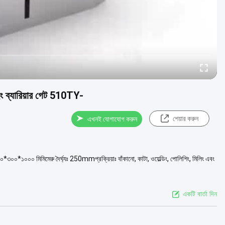
সুইং ব্যারিয়ার গেট 510TY-
শেয়ার করুন
এখনই যোগাযোগ করুন
০০ মিমিমেরু দৈর্ঘ্যঃ 250mmপ্রক্রিয়াঃ বাঁকানো, কাটা, ওয়েল্ডিং, পোলিশিং, মিলিং এবং
একটি বার্তা দিন