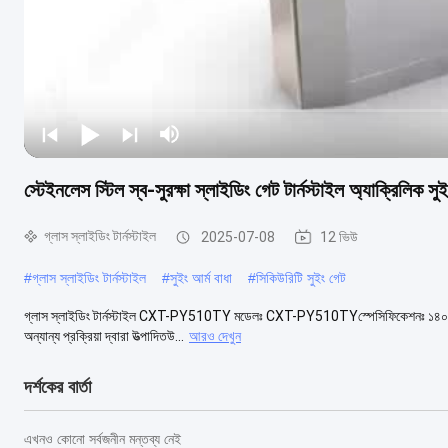
স্টেইনলেস স্টিল স্ব-সুরক্ষা স্লাইডিং গেট টার্নস্টাইল অ্যাক্রিলিক 
গ্লাস স্লাইডিং টার্নস্টাইল
2025-07-08
12 ভিউ
#
গ্লাস স্লাইডিং টার্নস্টাইল
#
সুইং আর্ম বাধা
#
সিকিউরিটি সুইং গেট
গ্লাস স্লাইডিং টার্নস্টাইল CXT-PY510TY মডেলঃ CXT-PY510TYস্পেসিফিকেশনঃ ১৪০০*৩০০*১০
অন্যান্য প্রক্রিয়া দ্বারা উত্পাদিতউ...
আরও দেখুন
দর্শকের বার্তা
এখনও কোনো সর্বজনীন মন্তব্য নেই