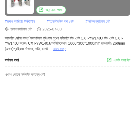
অনুসন্ধান পাঠান
#
ফ্ল্যাপ ব্যারিয়ার টার্নস্টাইল
#
ইলেকট্রনিক বাধা গেট
#
অফিস ব্যারিয়ার গেট
ফ্ল্যাপ ব্যারিয়ার গেট
2025-07-03
ব্রাশহীন মোটর সম্পূর্ণ স্বয়ংক্রিয় বুদ্ধিমান মুখের স্বীকৃতি উইং গেট CXT-YW140J উইং গেট CXT-
YW140J মডেলঃ CXT-YW140Jস্পেসিফিকেশনঃ 1600*300*1000mm রড দৈর্ঘ্যঃ 260mm
(একক)প্রক্রিয়াঃ বাঁকানো, কাটা, ঝালাই...
আরও দেখুন
দর্শকের বার্তা
একটি বার্তা দিন
এখনও কোনো সর্বজনীন মন্তব্য নেই