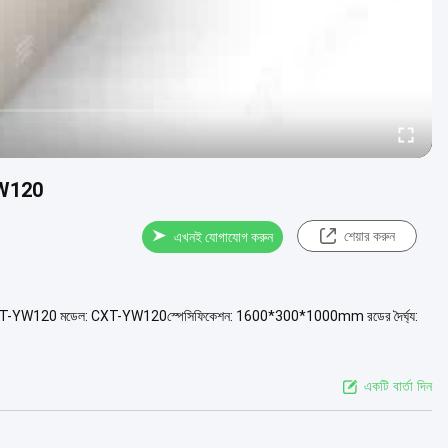
 YW120
শেয়ার করুন
এখনই যোগাযোগ করুন
েট CXT-YW120 মডেল: CXT-YW120স্পেসিফিকেশন: 1600*300*1000mm রডের দৈর্ঘ্য:
একটি বার্তা দিন