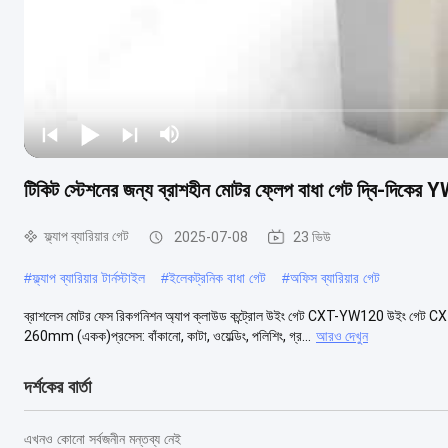
টিকিট স্টেশনের জন্য ব্রাশহীন মোটর ফ্লেপ বাধা গেট দ্বি-দিকের
ফ্ল্যাপ ব্যারিয়ার গেট
2025-07-08
23 ভিউ
#
ফ্ল্যাপ ব্যারিয়ার টার্নস্টাইল
#
ইলেকট্রনিক বাধা গেট
#
অফিস ব্যারিয়ার গেট
ব্রাশলেস মোটর ফেস রিকগনিশন অ্যাপ ক্লাউড কন্ট্রোল উইং গেট CXT-YW120 উইং গ
260mm (একক)প্রসেস: বাঁকানো, কাটা, ওয়েল্ডিং, পলিশিং, গ্র...
আরও দেখুন
দর্শকের বার্তা
এখনও কোনো সর্বজনীন মন্তব্য নেই