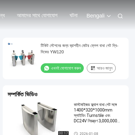
্ধে
আমাদের সাথে যোগাযোগ
ঘটনা
Bengali
টিকিট স্টেশনের জন্য ব্রাশহীন মোটর ফ্লেপ বাধা গেট দ্বি-
দিকের YW120
এখনই যোগাযোগ করুন
আরও জানুন
সম্পর্কিত ভিডিও
কাস্টমাইজড ফ্ল্যাপ বাধা গেট সঙ্গে
1400*320*1000mm
স্লাইডিং Turnstile এবং
DC24V নিয়ন্ত্রণ 3,000,000
টাইম লাইফ
ফ্ল্যাপ ব্যারিয়ার গেট
00:17
2026-01-08