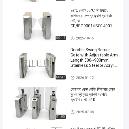
১৫°C থেকে ৫০°C অপারেটিং
তাপমাত্রা সম্পন্ন ফ্ল্যাপ ব্যারিয়ার
গেট, যা
CE/ISO9001/ISO14001
সনদপ্রাপ্ত এবং ১০ মিলিয়ন বার
MTBF (গড় সময়ের মধ্যে ব্যর্থতা)।
ফ্ল্যাপ ব্যারিয়ার গেট
00:14
2025-10-16
Durable Swing Barrier
Gate with Adjustable Arm
Length 500~900mm,
Stainless Steel or Acrylic
Construction for Indoor
and Outdoor Use
সুইং ব্যারিয়ার গেট
00:47
2026-01-12
গ্লোবাল বেস্ট সেলিং কিউআর কোড
মুখের স্বীকৃতি ব্রাশহীন মোটর
স্লাইডিং গেট 510
গ্লাস স্লাইডিং টার্নস্টাইল
2025-07-08
01:05
গরম বিক্রয় স্কুল কমিউনিটি স্টেশন