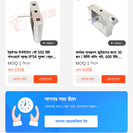
ট্রাইপড টার্নস্টাইল গেট 550 মিমি
কার্যকর অ্যাক্সেস কন্ট্রোলের জন্য 30
পাসওয়ার্ড প্রস্থ IP54 সুরক্ষা গ্রেড
জন / মিনিট পাসিং গতি, 600 মিমি
এবং নিরাপদ অ্যাক্সেস নিয়ন্ত্রণের জন্য
লেনের প্রস্থ এবং রিলে আউটপুট
MOQ:
1 পিএস
MOQ:
1 পিএস
2.0 মিমি কোল্ড-প্লেটেড স্টিল
ইন্টারফেসের সাথে স্ট্রিপড টার্নস্টাইল
মূল্য:
233$
মূল্য:
500$
গেট
ভালো দাম
যোগাযোগ
ভালো দাম
যোগাযোগ
আপনার সময় বাঁচান
আমাদের সাথে সেরা পণ্য যোগাযোগ করুন।
আপনার প্রয়োজনীয়তা দিন