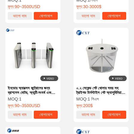
MOQ:
1
MOQ:
1পিএস
অ্যাক্সেস নিয়ন্ত্রণের জন্য নির্মাণ
মূল্য:
90~3500USD
মূল্য:
30-3000$
ভালো দাম
যোগাযোগ
ভালো দাম
যোগাযোগ
ইনডোর অ্যাক্সেস কন্ট্রোলের জন্য
০.২ সেকেন্ড গেট খোলার সময় সহ
ব্রাশলেস মোটর, অ্যান্টি-সংঘর্ষ এবং
ট্রাইপড টার্নস্টাইল গেট অ্যালুমিনিয়াম
রঙিন আলো সহ অ্যাক্রিলিক সুইং
অ্যালয় মোটর এবং একাধিক প্রমাণীকরণ
MOQ:
1
MOQ:
1 পিএস
ব্যারিয়ার গেট
পদ্ধতি
মূল্য:
90~3500USD
মূল্য:
200$
ভালো দাম
যোগাযোগ
ভালো দাম
যোগাযোগ