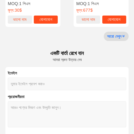
ব্যক্তি / মিনিট পাস গতি সঙ্গে সুইং বাধা
অ্যাক্সেস নিয়ন্ত্রণের জন্য আইপি 54
MOQ:
1 পিএস
MOQ:
1 পিএস
গেট
সুরক্ষা গ্রেড সহ স্ট্রিপড টার্নস্টাইল গেট
মূল্য:
30$
মূল্য:
677$
গুণমান নিয়ন্ত্রণ
আমাদের সাথে
খবর
মামলা
ভালো দাম
যোগাযোগ
ভালো দাম
যোগাযোগ
যোগাযোগ
আরো দেখুন
একটি বার্তা রেখে যান
একটি উদ্ধৃতি
আমরা দ্রুত উত্তর দেব
অনুরোধ করুন
ইমেইল
ট্রাইপড টার্নস্টাইল গেট
সুইং ব্যারিয়ার গেট
প্রয়োজনীয়তা
সম্পূর্ণ উচ্চতার টার্নস্টাইল
গতির গেট
ফ্ল্যাপ ব্যারিয়ার গেট