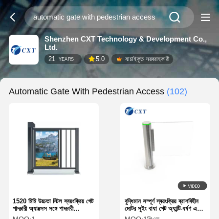
Shenzhen CXT Technology & Development Co.,
Ltd.
21
5.0
যাচাইকৃত সরবরাহকারী
YEARS
Automatic Gate With Pedestrian Access
(102)
1520 মিমি উচ্চতা স্টিল স্বয়ংক্রিয় গেট
বুদ্ধিমান সম্পূর্ণ স্বয়ংক্রিয় ব্রাশবিহীন
পাদচারী অ্যাক্সেস সঙ্গে পাদচারী
মোটর সুইং বাধা গেট অ্যান্টি-ধর্ষণ এবং
নিরাপত্তা গেট
স্টেইনলেস স্টীল 304 সুরক্ষিত