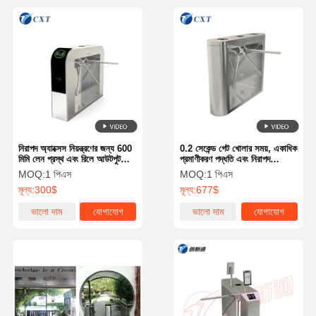
নিরাপদ অ্যাক্সেস নিয়ন্ত্রণের জন্য 600
0.2 সেকেন্ড গেট খোলার সময়, একাধিক
মিমি লেন প্রস্থ এবং রিলে আউটপুট
প্রমাণীকরণ পদ্ধতি এবং নিরাপদ
ইন্টারফেস সহ 30 জন/মিনিট পাসিং
অ্যাক্সেস নিয়ন্ত্রণের জন্য সম্পূর্ণ
MOQ:
1 পিএস
MOQ:
1 পিএস
স্পিড ট্রাইপড টার্নস্টাইল গেট
সিএনসি লেজার কাটিং সহ উচ্চ-গতির
মূল্য:
300$
মূল্য:
677$
স্ট্রিপড টার্নস্টাইল গেট
ভালো দাম
যোগাযোগ
ভালো দাম
যোগাযোগ