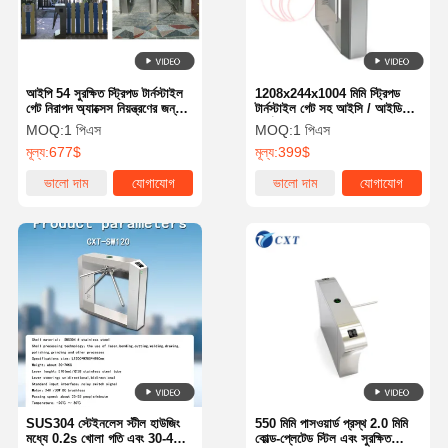
আইপি 54 সুরক্ষিত স্ট্রিপড টার্নস্টাইল
1208x244x1004 মিমি স্ট্রিপড
গেট নিরাপদ অ্যাক্সেস নিয়ন্ত্রণের জন্য
টার্নস্টাইল গেট সহ আইসি / আইডি
100-240VAC ভোল্টেজ এবং 550
কার্ড সিস্টেম 30-40 জন / মিনিটের
MOQ:
1 পিএস
MOQ:
1 পিএস
মিমি প্যাসেজ প্রস্থ সহ
অ্যাক্সেস নিয়ন্ত্রণের জন্য
মূল্য:
677$
মূল্য:
399$
ভালো দাম
যোগাযোগ
ভালো দাম
যোগাযোগ
বাড়ি
পণ্য
আমাদের সম্বন্ধে
কারখানা পরিদর্শন
SUS304 স্টেইনলেস স্টীল হাউজিং
550 মিমি পাসওয়ার্ড প্রস্থ 2.0 মিমি
মধ্যে 0.2s খোলা গতি এবং 30-40
কোল্ড-প্লেটেড স্টিল এবং সুরক্ষিত