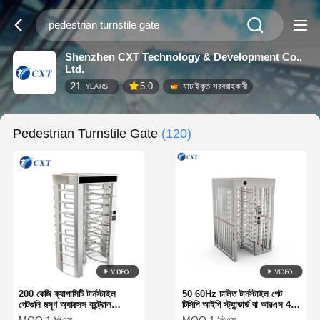
Shenzhen CXT Technology & Development Co.,
Ltd.
21
5.0
যাচাইকৃত সরবরাহকারী
YEARS
Pedestrian Turnstile Gate
(120)
200 কেজি ক্যাপাসিটি টার্নস্টাইল
50 60Hz চালিত টার্নস্টাইল গেট
গেটগুলি মসৃণ অ্যাক্সেস কন্ট্রোল
টিসিপি আইপি স্ট্যান্ডার্ড বা আরএস 485
ফ্রিকোয়েন্সি 50-60hz সরবরাহ করে
সংযোগের সাথে উপযুক্ত পথচারী প্রবাহ