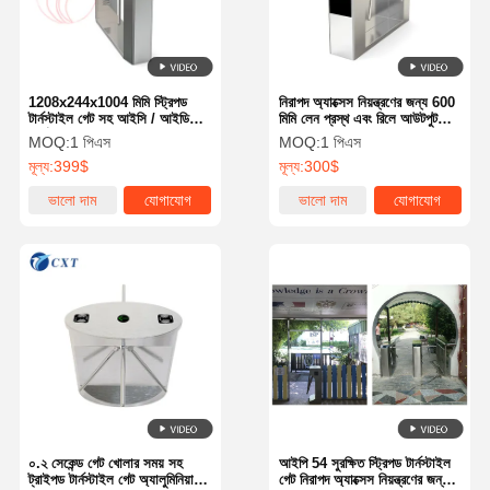
1208x244x1004 মিমি স্ট্রিপড
নিরাপদ অ্যাক্সেস নিয়ন্ত্রণের জন্য 600
টার্নস্টাইল গেট সহ আইসি / আইডি
মিমি লেন প্রস্থ এবং রিলে আউটপুট
কার্ড সিস্টেম 30-40 জন / মিনিটের
ইন্টারফেস সহ 30 জন/মিনিট পাসিং
MOQ:
1 পিএস
MOQ:
1 পিএস
অ্যাক্সেস নিয়ন্ত্রণের জন্য
স্পিড ট্রাইপড টার্নস্টাইল গেট
মূল্য:
399$
মূল্য:
300$
ভালো দাম
যোগাযোগ
ভালো দাম
যোগাযোগ
বাড়ি
পণ্য
আমাদের সম্বন্ধে
কারখানা পরিদর্শন
০.২ সেকেন্ড গেট খোলার সময় সহ
আইপি 54 সুরক্ষিত স্ট্রিপড টার্নস্টাইল
ট্রাইপড টার্নস্টাইল গেট অ্যালুমিনিয়াম
গেট নিরাপদ অ্যাক্সেস নিয়ন্ত্রণের জন্য