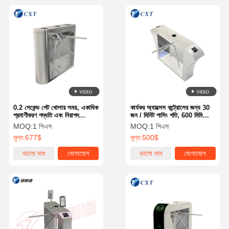
0.2 সেকেন্ড গেট খোলার সময়, একাধিক
কার্যকর অ্যাক্সেস কন্ট্রোলের জন্য 30
প্রমাণীকরণ পদ্ধতি এবং নিরাপদ
জন / মিনিট পাসিং গতি, 600 মিমি
অ্যাক্সেস নিয়ন্ত্রণের জন্য সম্পূর্ণ
লেনের প্রস্থ এবং রিলে আউটপুট
MOQ:
1 পিএস
MOQ:
1 পিএস
সিএনসি লেজার কাটিং সহ উচ্চ-গতির
ইন্টারফেসের সাথে স্ট্রিপড টার্নস্টাইল
মূল্য:
677$
মূল্য:
500$
স্ট্রিপড টার্নস্টাইল গেট
গেট
ভালো দাম
যোগাযোগ
ভালো দাম
যোগাযোগ