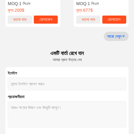
অ্যালয় মোটর এবং একাধিক প্রমাণীকরণ
100-240VAC ভোল্টেজ এবং 550
MOQ:
1 পিএস
MOQ:
1 পিএস
পদ্ধতি
মিমি প্যাসেজ প্রস্থ সহ
মূল্য:
200$
মূল্য:
677$
গুণমান নিয়ন্ত্রণ
আমাদের সাথে
খবর
মামলা
ভালো দাম
যোগাযোগ
ভালো দাম
যোগাযোগ
যোগাযোগ
আরো দেখুন
একটি বার্তা রেখে যান
একটি উদ্ধৃতি
আমরা দ্রুত উত্তর দেব
অনুরোধ করুন
ইমেইল
ট্রাইপড টার্নস্টাইল গেট
সুইং ব্যারিয়ার গেট
প্রয়োজনীয়তা
সম্পূর্ণ উচ্চতার টার্নস্টাইল
গতির গেট
ফ্ল্যাপ ব্যারিয়ার গেট