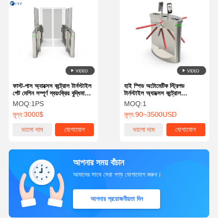
ফাস্ট-পাস অ্যাক্সেস কন্ট্রোল টার্নস্টাইল
হাই স্পিড অটোমেটিক স্ট্রিপড
গেট মেশিন সম্পূর্ণ স্বয়ংক্রিয় বুদ্ধিমান
টার্নস্টাইল অ্যাক্সেস কন্ট্রোল
সনাক্তকরণ
1000mm উচ্চতা জলরোধী
MOQ:
1PS
MOQ:
1
মূল্য:
3000$
মূল্য:
90~3500USD
ভালো দাম
যোগাযোগ
ভালো দাম
যোগাযোগ
আপনার সময় বাঁচান
আমাদের সাথে সেরা পণ্য যোগাযোগ করুন।
আপনার প্রয়োজনীয়তা দিন