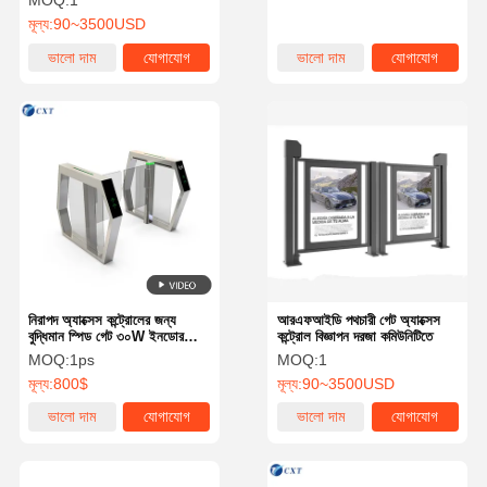
MOQ:
1
মূল্য:
90~3500USD
ভালো দাম
যোগাযোগ
ভালো দাম
যোগাযোগ
নিরাপদ অ্যাক্সেস কন্ট্রোলের জন্য
আরএফআইডি পথচারী গেট অ্যাক্সেস
বুদ্ধিমান স্পিড গেট ৩০W ইনডোর
কন্ট্রোল বিজ্ঞাপন দরজা কমিউনিটিতে
আউটডোর
MOQ:
1ps
MOQ:
1
মূল্য:
800$
মূল্য:
90~3500USD
ভালো দাম
যোগাযোগ
ভালো দাম
যোগাযোগ