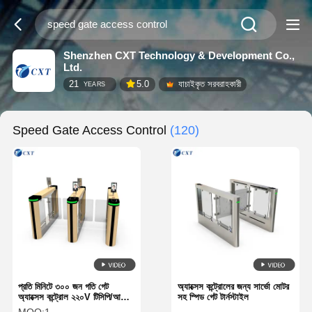
Shenzhen CXT Technology & Development Co.,
Ltd.
21
5.0
যাচাইকৃত সরবরাহকারী
YEARS
Speed Gate Access Control
(120)
প্রতি মিনিটে ৩০০ জন গতি গেট
অ্যাক্সেস কন্ট্রোলের জন্য সার্ভো মোটর
অ্যাক্সেস কন্ট্রোল ২২০V টিসিপি/আইপি
সহ স্পিড গেট টার্নস্টাইল
কমিউনিকেশন ইন্টারফেস টি১২