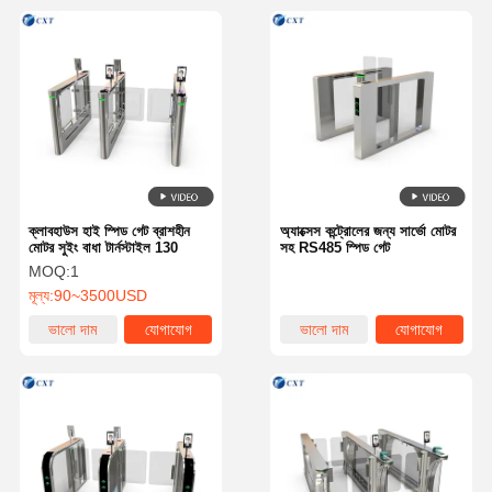
ক্লাবহাউস হাই স্পিড গেট ব্রাশহীন
অ্যাক্সেস কন্ট্রোলের জন্য সার্ভো মোটর
মোটর সুইং বাধা টার্নস্টাইল 130
সহ RS485 স্পিড গেট
MOQ:
1
মূল্য:
90~3500USD
ভালো দাম
যোগাযোগ
ভালো দাম
যোগাযোগ