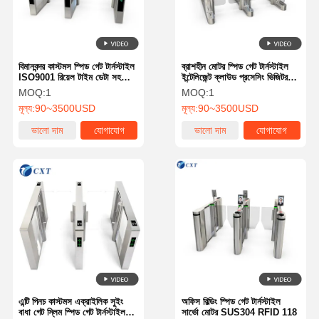
বিমানবন্দর কাস্টমস স্পিড গেট টার্নস্টাইল
ব্রাশহীন মোটর স্পিড গেট টার্নস্টাইল
ISO9001 রিয়েল টাইম ডেটা সহ
ইন্টেলিজেন্ট ক্লাউড প্রসেসিং ভিজিটর
115
AB ডোর ast3
MOQ:
1
MOQ:
1
মূল্য:
90~3500USD
মূল্য:
90~3500USD
ভালো দাম
যোগাযোগ
ভালো দাম
যোগাযোগ
বাড়ি
পণ্য
আমাদের সম্বন্ধে
কারখানা পরিদর্শন
এন্টি পিনচ কাস্টমস এক্রাইলিক সুইং
অফিস বিল্ডিং স্পিড গেট টার্নস্টাইল
বাধা গেট স্লিম স্পিড গেট টার্নস্টাইল
সার্ভো মোটর SUS304 RFID 118