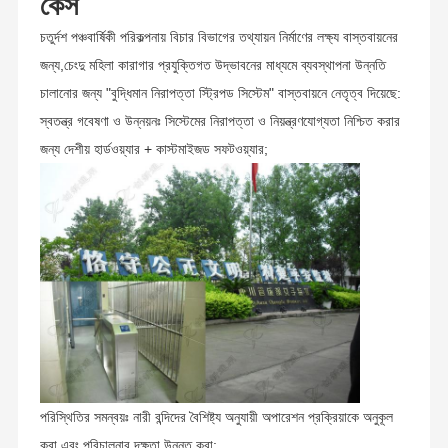
কেস
চতুর্দশ পঞ্চবার্ষিকী পরিকল্পনায় বিচার বিভাগের তথ্যায়ন নির্মাণের লক্ষ্য বাস্তবায়নের
জন্য,চেংদু মহিলা কারাগার প্রযুক্তিগত উদ্ভাবনের মাধ্যমে ব্যবস্থাপনা উন্নতি
চালানোর জন্য "বুদ্ধিমান নিরাপত্তা স্ট্রিপড সিস্টেম" বাস্তবায়নে নেতৃত্ব দিয়েছে:
স্বতন্ত্র গবেষণা ও উন্নয়নঃ সিস্টেমের নিরাপত্তা ও নিয়ন্ত্রণযোগ্যতা নিশ্চিত করার
জন্য দেশীয় হার্ডওয়্যার + কাস্টমাইজড সফটওয়্যার;
পরিস্থিতির সমন্বয়ঃ নারী বন্দিদের বৈশিষ্ট্য অনুযায়ী অপারেশন প্রক্রিয়াকে অনুকূল
করা এবং পরিচালনার দক্ষতা উন্নত করা;