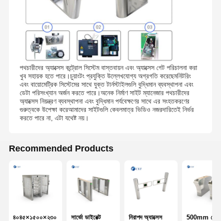
পথচারীদের অ্যাক্সেস কন্ট্রোল সিস্টেম বাস্তবায়ন এবং অ্যাক্সেস গেট পরিচালনা করা
খুব সহায়ক হতে পারে।চুয়াংটং প্রযুক্তি উল্লেখযোগ্য অগ্রগতি করেছেমনিটরিং
এবং বায়োমেট্রিক সিস্টেমের সাথে যুক্ত টার্নস্টাইলগুলি বুদ্ধিমান ব্যবস্থাপনা এবং
ডেটা পরিসংখ্যান অর্জন করতে পারে।অনেক নির্মাণ সাইট ম্যানেজার পথচারীদের
অ্যাক্সেস নিয়ন্ত্রণ ব্যবস্থাপনা এবং বুদ্ধিমান পর্যবেক্ষণের সাথে এর সংহতকরণের
গুরুত্বকে উপেক্ষা করেআমাদের সাইটগুলি কেবলমাত্র ভিডিও নজরদারিতেই নির্ভর
করতে পারে না, এটা যথেষ্ট নয়।
Recommended Products
৪০৪৫×১৫০০×২৩০
সার্ভো ডাইরেক্ট
নিরাপদ অ্যাক্সেস
500mm ব্রেক