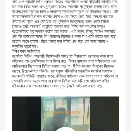
শিল্প এখন প্রতিটি নির্মাণ প্রকল্পে ভিডিও নজরদারিকে একটি স্ট্যান্ডার্ড বৈশিষ্ট্য বলে
মনে করে।উচ্চ সংজ্ঞা এবং বুদ্ধিমান ভিডিও নজরদারি প্রযুক্তির জনপ্রিয়তার সাথে,
প্রকল্পগুলিতে ব্যবহৃত ভিডিও নজরদারি সিস্টেমগুলি ক্রমাগত উদ্ভাবন করছে। এটি
স্বাভাবিকভাবেই বিশাল পরিমাণে ভিডিও এবং চিত্র ডেটা তৈরি করে,যা পরিবর্তে
ঐতিহ্যগত ব্যাক-এন্ড স্টোরেজ এবং বুদ্ধিমান বিশ্লেষণের জন্য একটি সিরিজ
চ্যালেঞ্জ তৈরি করেস্মার্ট প্রযুক্তি ব্যবহার করে নির্মিত স্থাপনাগুলির জন্যও
প্রয়োজনীয়তা ক্রমবর্ধমান কঠোর হয়ে উঠছে। এটি সত্য, কিন্তু ভিডিও নজরদারি
একা কি যথেষ্ট?আমাদের কি প্রবেশের নিয়ন্ত্রণের জন্য বাধা তৈরি করতে হবে?যারা
প্রবেশ করছে তাদের পরিচয় যাচাই করা উচিত এবং যারা বের হচ্ছে তাদেরও
অনুমতির প্রয়োজন।
নির্মাণ স্থল টার্নস্টাইল
প্রচলিত ভিডিও নজরদারি সিস্টেমগুলি সাধারণত নিরাপত্তা প্রদানের জন্য মানব
পর্যবেক্ষণ এবং রেকর্ডিংয়ের উপর নির্ভর করে, কিন্তু বাস্তবে তারা সক্রিয়ভাবে এবং
কার্যকরভাবে নিরাপত্তা নিশ্চিত করতে পারে না।সীমিত সংখ্যক ডিসপ্লে স্ক্রিনের
কারণে, রিয়েল-টাইম মনিটরিং এবং সুরক্ষা ঝুঁকিগুলির প্রাথমিক সতর্কতা অসম্ভব।
অনেকগুলি মনিটরিং পয়েন্টের সাথে, কর্মীদের পর্যবেক্ষণ কেবলমাত্র সমস্ত পর্যবেক্ষণের
দৃশ্যাবলী কভার করতে পারে না।এটাও নিশ্চিত করা কঠিন যে পর্যবেক্ষণ কর্মীরা
সঠিকভাবে এবং দক্ষতার সাথে সমস্ত দৃশ্য 24/7 পর্যবেক্ষণ করতে পারে.