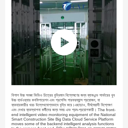
গুণমান নিয়ন্ত্রণ
আমাদের সাথে
খবর
মামলা
যোগাযোগ
একটি উদ্ধৃতি
অনুরোধ করুন
ট্রাইপড টার্নস্টাইল গেট
সুইং ব্যারিয়ার গেট
বিশাল উচ্চ সংজ্ঞা ভিডিও চিত্রের বুদ্ধিমান বিশ্লেষণের জন্য ব্যাকএন্ড সার্ভারের খুব
উচ্চ হার্ডওয়্যার কনফিগারেশন এবং প্রসেসিং পারফরম্যান্স প্রয়োজন, যা
সম্পূর্ণ উচ্চতার টার্নস্টাইল
ব্যবহারকারীর খরচ উল্লেখযোগ্যভাবে বৃদ্ধি করে।এছাড়াও, দীর্ঘমেয়াদী বিশ্লেষণ
এবং দেখার ব্যবস্থাপনা কর্মীদের জন্য সময় এবং শ্রম-প্রয়োগকারী। The front-
গতির গেট
end intelligent video monitoring equipment of the National
Smart Construction Site Big Data Cloud Service Platform
moves some of the backend intelligent analysis functions
ফ্ল্যাপ ব্যারিয়ার গেট