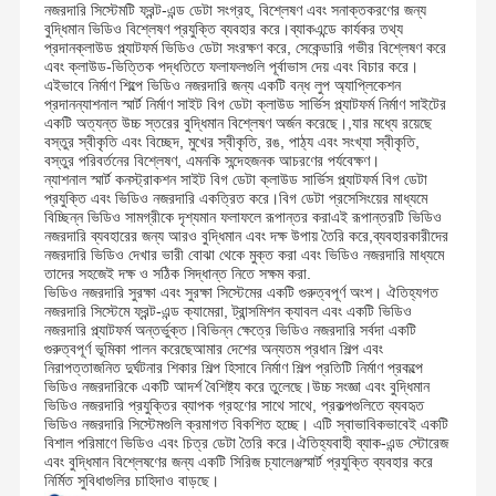
নজরদারি সিস্টেমটি ফ্রন্ট-এন্ড ডেটা সংগ্রহ, বিশ্লেষণ এবং সনাক্তকরণের জন্য
বুদ্ধিমান ভিডিও বিশ্লেষণ প্রযুক্তি ব্যবহার করে।ব্যাকএন্ডে কার্যকর তথ্য
প্রদানক্লাউড প্ল্যাটফর্ম ভিডিও ডেটা সংরক্ষণ করে, সেকেন্ডারি গভীর বিশ্লেষণ করে
এবং ক্লাউড-ভিত্তিক পদ্ধতিতে ফলাফলগুলি পূর্বাভাস দেয় এবং বিচার করে।
এইভাবে নির্মাণ শিল্পে ভিডিও নজরদারি জন্য একটি বন্ধ লুপ অ্যাপ্লিকেশন
প্রদানন্যাশনাল স্মার্ট নির্মাণ সাইট বিগ ডেটা ক্লাউড সার্ভিস প্ল্যাটফর্ম নির্মাণ সাইটের
একটি অত্যন্ত উচ্চ স্তরের বুদ্ধিমান বিশ্লেষণ অর্জন করেছে।,যার মধ্যে রয়েছে
বস্তুর স্বীকৃতি এবং বিচ্ছেদ, মুখের স্বীকৃতি, রঙ, পাঠ্য এবং সংখ্যা স্বীকৃতি,
বস্তুর পরিবর্তনের বিশ্লেষণ, এমনকি সন্দেহজনক আচরণের পর্যবেক্ষণ।
ন্যাশনাল স্মার্ট কনস্ট্রাকশন সাইট বিগ ডেটা ক্লাউড সার্ভিস প্ল্যাটফর্ম বিগ ডেটা
প্রযুক্তি এবং ভিডিও নজরদারি একত্রিত করে।বিগ ডেটা প্রসেসিংয়ের মাধ্যমে
বিচ্ছিন্ন ভিডিও সামগ্রীকে দৃশ্যমান ফলাফলে রূপান্তর করাএই রূপান্তরটি ভিডিও
নজরদারি ব্যবহারের জন্য আরও বুদ্ধিমান এবং দক্ষ উপায় তৈরি করে,ব্যবহারকারীদের
নজরদারি ভিডিও দেখার ভারী বোঝা থেকে মুক্ত করা এবং ভিডিও নজরদারি মাধ্যমে
তাদের সহজেই দক্ষ ও সঠিক সিদ্ধান্ত নিতে সক্ষম করা.
ভিডিও নজরদারি সুরক্ষা এবং সুরক্ষা সিস্টেমের একটি গুরুত্বপূর্ণ অংশ। ঐতিহ্যগত
নজরদারি সিস্টেমে ফ্রন্ট-এন্ড ক্যামেরা, ট্রান্সমিশন ক্যাবল এবং একটি ভিডিও
নজরদারি প্ল্যাটফর্ম অন্তর্ভুক্ত।বিভিন্ন ক্ষেত্রে ভিডিও নজরদারি সর্বদা একটি
গুরুত্বপূর্ণ ভূমিকা পালন করেছেআমার দেশের অন্যতম প্রধান শিল্প এবং
নিরাপত্তাজনিত দুর্ঘটনার শিকার শিল্প হিসাবে নির্মাণ শিল্প প্রতিটি নির্মাণ প্রকল্পে
ভিডিও নজরদারিকে একটি আদর্শ বৈশিষ্ট্য করে তুলেছে।উচ্চ সংজ্ঞা এবং বুদ্ধিমান
ভিডিও নজরদারি প্রযুক্তির ব্যাপক গ্রহণের সাথে সাথে, প্রকল্পগুলিতে ব্যবহৃত
ভিডিও নজরদারি সিস্টেমগুলি ক্রমাগত বিকশিত হচ্ছে। এটি স্বাভাবিকভাবেই একটি
বিশাল পরিমাণে ভিডিও এবং চিত্র ডেটা তৈরি করে।ঐতিহ্যবাহী ব্যাক-এন্ড স্টোরেজ
এবং বুদ্ধিমান বিশ্লেষণের জন্য একটি সিরিজ চ্যালেঞ্জস্মার্ট প্রযুক্তি ব্যবহার করে
নির্মিত সুবিধাগুলির চাহিদাও বাড়ছে।