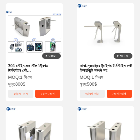
304 স্টেইনলেস স্টীল স্ট্রিপড
আধা-স্বয়ংক্রিয় ট্রাইপড টার্নস্টাইল গেট
টার্নস্টাইল গেট
ফিঙ্গারপ্রিন্ট সমর্থন সহ
1200x280x980mm
MOQ:
1 পিএস
MOQ:
1 পিএস
মূল্য:
800$
মূল্য:
500$
ভালো দাম
যোগাযোগ
ভালো দাম
যোগাযোগ