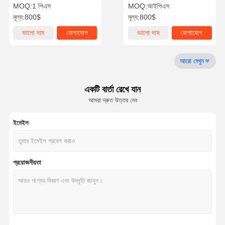
1200x280x980mm হাউজিং
1200x280x980mm DC24V
MOQ:
1 পিএস
MOQ:
আইপিএস
মূল্য:
800$
মূল্য:
800$
গুণমান নিয়ন্ত্রণ
আমাদের সাথে
খবর
মামলা
ভালো দাম
যোগাযোগ
ভালো দাম
যোগাযোগ
যোগাযোগ
আরো দেখুন
একটি বার্তা রেখে যান
একটি উদ্ধৃতি
আমরা দ্রুত উত্তর দেব
অনুরোধ করুন
ইমেইল
ট্রাইপড টার্নস্টাইল গেট
সুইং ব্যারিয়ার গেট
প্রয়োজনীয়তা
সম্পূর্ণ উচ্চতার টার্নস্টাইল
গতির গেট
ফ্ল্যাপ ব্যারিয়ার গেট