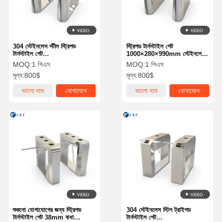
304 স্টেইনলেস স্টীল স্ট্রিপড
স্ট্রিপড টার্নস্টাইল গেট
টার্নস্টাইল গেট
1000×280×990mm স্টেইনলেস
1200x280x980mm
স্টীল কেসিং
MOQ:
1 পিএস
MOQ:
1 পিএস
মূল্য:
800$
মূল্য:
800$
ভালো দাম
যোগাযোগ
ভালো দাম
যোগাযোগ
বাড়ি
পণ্য
আমাদের সম্বন্ধে
কারখানা পরিদর্শন
শুকনো যোগাযোগের জন্য স্ট্রিপড
304 স্টেইনলেস স্টিল ট্রাইপড
টার্নস্টাইল গেট 38mm বাধা
টার্নস্টাইল গেট