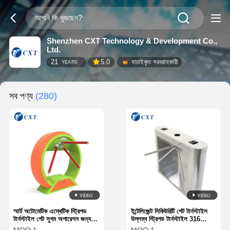
Shenzhen CXT Technology & Development Co.,
Ltd.
21
5.0
যাচাইকৃত সরবরাহকারী
YEARS
সব পণ্য
(280)
স্মার্ট অটোমেটিক এস্থেটিক স্ট্রিপড
ইন্টেলিজেন্ট সিকিউরিটি গেট টার্নস্টাইল
টার্নস্টাইল গেট সুগম অপারেশন জন্য
উল্লম্ব স্ট্রিপড টার্নস্টাইল 316
ব্রাশ-কম মোটর সঙ্গে
স্টেইনলেস স্টীল