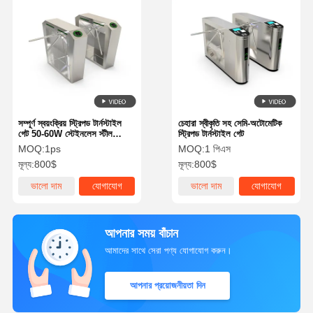
সম্পূর্ণ স্বয়ংক্রিয় স্ট্রিপড টার্নস্টাইল
চেহারা স্বীকৃতি সহ সেমি-অটোমেটিক
গেট 50-60W স্টেইনলেস স্টীল
স্ট্রিপড টার্নস্টাইল গেট
অ্যাক্সেস কন্ট্রোল
MOQ:
1ps
MOQ:
1 পিএস
মূল্য:
800$
মূল্য:
800$
ভালো দাম
যোগাযোগ
ভালো দাম
যোগাযোগ
আপনার সময় বাঁচান
আমাদের সাথে সেরা পণ্য যোগাযোগ করুন।
আপনার প্রয়োজনীয়তা দিন