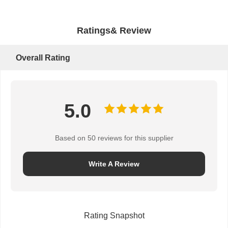
ফ্ল্যাপ ব্যারিয়ার গেট
গ্লাস স্লাইডিং টার্নস্টাইল
Ratings& Review
ড্রপ আর্ম টার্নস্টাইল
Overall Rating
টার্নস্টাইল গেটের অংশ
মুখ চিনার মেশিন
5.0
পথচারী গেট অ্যাক্সেস নিয়ন্ত্রণ
কিউআর কোড স্ক্যানার
Based on 50 reviews for this supplier
পার্কিং মেশিন
Write A Review
বাধা গেট
টিকিট বিক্রির সরঞ্জাম
Rating Snapshot
টার্নস্টাইল উপাদান