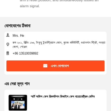
alarm signal.
যোগাযোগের ঠিকানা
Mrs. He
রুম ২০১, বিল্ডিং ১৯৬, টংফুয়ু ইন্ডাস্ট্রিয়াল জোন, কুকেং কমিউনিটি, গুয়ানলান স্ট্রিট, লংহুয়া
জেলা, শেঞ্জেন
+86 13510039892
এখন যোগাযোগ
এর সেরা মূল্য পান
স্মার্ট অফিস ফেস রিকগনিশন ডিভাইস ফেস বায়োমেট্রিক মেশিন