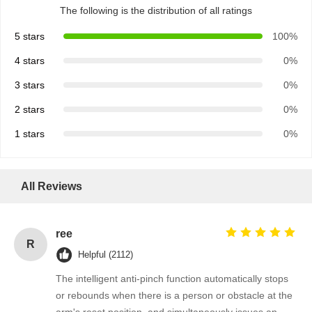
The following is the distribution of all ratings
5 stars
100%
4 stars
0%
3 stars
0%
2 stars
0%
1 stars
0%
All Reviews
ree
R
Helpful (2112)
The intelligent anti-pinch function automatically stops
or rebounds when there is a person or obstacle at the
arm's reset position, and simultaneously issues an