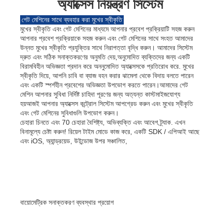
অ্যাক্সেস নিয়ন্ত্রণ সিস্টেম
গেট মেশিনের সাথে ব্যবহার করা মুখের স্বীকৃতি
মুখের স্বীকৃতি এবং গেট মেশিনের মাধ্যমে আপনার প্রবেশ প্রক্রিয়াটি সহজ করুন
আপনার প্রবেশ প্রক্রিয়াকে সহজ করুন এবং গেট মেশিনের সাথে সংহত আমাদের
উন্নত মুখের স্বীকৃতি প্রযুক্তির সাথে নিরাপত্তা বৃদ্ধি করুন। আমাদের সিস্টেম
দ্রুত এবং সঠিক সনাক্তকরণের অনুমতি দেয়,অনুমোদিত ব্যক্তিদের জন্য একটি
বিরামবিহীন অভিজ্ঞতা প্রদান করে অননুমোদিত অ্যাক্সেসকে প্রতিরোধ করে. মুখের
স্বীকৃতি দিয়ে, আপনি চাবি বা ব্যাজ বহন করার ঝামেলা থেকে বিদায় বলতে পারেন
এবং একটি স্পর্শহীন প্রবেশের অভিজ্ঞতা উপভোগ করতে পারেন।আমাদের গেট
মেশিন আপনার সুবিধা নির্দিষ্ট চাহিদা পূরণের জন্য অত্যন্ত কাস্টমাইজযোগ্য
হয়আজই আপনার অ্যাক্সেস কন্ট্রোল সিস্টেম আপগ্রেড করুন এবং মুখের স্বীকৃতি
এবং গেট মেশিনের সুবিধাগুলি উপভোগ করুন।
চেহারা চিনতে এবং 70 চেহারা বৈশিষ্ট্য, অভিব্যক্তি এবং আবেগ ট্র্যাক. এখন
বিনামূল্যে চেষ্টা করুন! রিয়েল টাইম মোডে কাজ করে, একটি SDK / এপিআই আছে
এবং iOS, অ্যান্ড্রয়েড, উইন্ডোজ উপর সঞ্চালিত,
বায়োমেট্রিক সনাক্তকরণ ব্যবস্থার প্রয়োগ