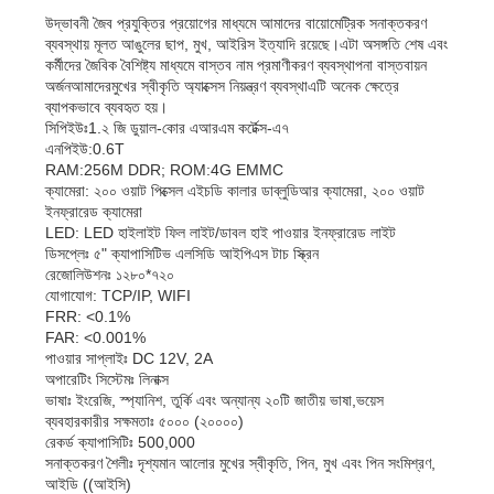
উদ্ভাবনী জৈব প্রযুক্তির প্রয়োগের মাধ্যমে আমাদের বায়োমেট্রিক সনাক্তকরণ
ব্যবস্থায় মূলত আঙুলের ছাপ, মুখ, আইরিস ইত্যাদি রয়েছে।এটা অসঙ্গতি শেষ এবং
কর্মীদের জৈবিক বৈশিষ্ট্য মাধ্যমে বাস্তব নাম প্রমাণীকরণ ব্যবস্থাপনা বাস্তবায়ন
অর্জনআমাদের
মুখের স্বীকৃতি অ্যাক্সেস নিয়ন্ত্রণ ব্যবস্থা
এটি অনেক ক্ষেত্রে
ব্যাপকভাবে ব্যবহৃত হয়।
সিপিইউঃ1.২ জি ডুয়াল-কোর এআরএম কর্টেক্স-এ৭
এনপিইউ:0.6T
RAM:256M DDR; ROM:4G EMMC
ক্যামেরা: ২০০ ওয়াট পিক্সেল এইচডি কালার ডাব্লুডিআর ক্যামেরা, ২০০ ওয়াট
ইনফ্রারেড ক্যামেরা
LED: LED হাইলাইট ফিল লাইট/ডাবল হাই পাওয়ার ইনফ্রারেড লাইট
ডিসপ্লেঃ ৫" ক্যাপাসিটিভ এলসিডি আইপিএস টাচ স্ক্রিন
রেজোলিউশনঃ ১২৮০*৭২০
যোগাযোগ: TCP/IP, WIFI
FRR: <0.1%
FAR: <0.001%
পাওয়ার সাপ্লাইঃ DC 12V, 2A
অপারেটিং সিস্টেমঃ লিনাক্স
ভাষাঃ ইংরেজি, স্প্যানিশ, তুর্কি এবং অন্যান্য ২০টি জাতীয় ভাষা,ভয়েস
ব্যবহারকারীর সক্ষমতাঃ ৫০০০ (২০০০০)
বাড়ি
পণ্য
আমাদের সম্বন্ধে
কারখানা পরিদর্শন
রেকর্ড ক্যাপাসিটিঃ 500,000
সনাক্তকরণ শৈলীঃ দৃশ্যমান আলোর মুখের স্বীকৃতি, পিন, মুখ এবং পিন সংমিশ্রণ,
আইডি ((আইসি)