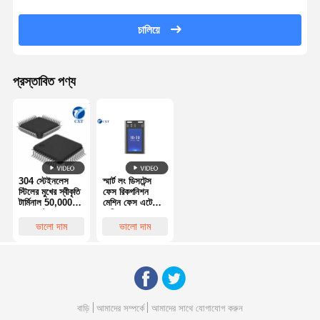
চালিয়ে
প্রস্তাবিত পণ্য
304 স্টেইনলেস
স্মার্ট লং ডিসটেন্স
স্টিলের মুখের স্বীকৃতি
ফেস রিকগনিশন
টার্মিনাল 50,000
মেশিন ফেস এটেন্ডেন্স
মুখের ডাটাবেস এবং
মেশিন
≤120ms স্বীকৃতি
ভালো দাম
ভালো দাম
গতি সহ
বাড়ি
আমাদের সম্পর্কে
আমাদের সাথে যোগাযোগ করুন