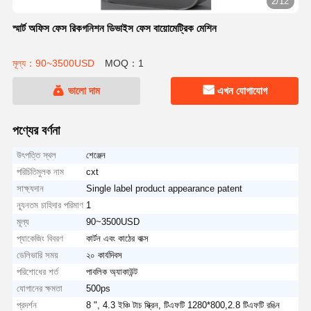
2/12
স্মার্ট অফিস ফেস রিকগনিশন ডিভাইস ফেস বায়োমেট্রিক মেশিন
মূল্য：90~3500USD
MOQ：1
ভালো দাম
এখন যোগাযোগ
পণ্যের বর্ণনা
উৎপত্তি স্থল
শেঞ্জেন
পরিচিতিমুলক নাম
cxt
সাক্ষ্যদান
Single label product appearance patent
ন্যূনতম চাহিদার পরিমাণ
1
মূল্য
90~3500USD
প্যাকেজিং বিবরণ
কার্টন এবং কাঠের বাক্স
ডেলিভারি সময়
২০ কার্যদিবস
পরিশোধের শর্ত
পাবলিক অ্যাকাউন্ট
যোগানের ক্ষমতা
500ps
প্রদর্শন
8 ", 4.3 ইঞ্চি টাচ স্ক্রিন, টিএফটি 1280*800,2.8 টিএফটি রঙিন