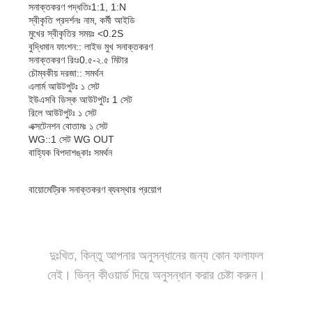
সনাক্তকরণ পদ্ধতিঃ1:1, 1:N
স্বীকৃতি প্রদর্শনঃ নাম, কর্মী আইডি
মুখের স্বীকৃতির সময়ঃ <0.2S
বুদ্ধিমান ফাংশন:: লাইভ মুখ সনাক্তকরণ
গুণমান নিয়ন্ত্রণ
আমাদের সাথে
খবর
মামলা
সনাক্তকরণ রিংঃ0.৫-২.৫ মিটার
যোগাযোগ
চৌম্বকীয় দরজা:: সমর্থন
এলার্ম আউটপুটঃ ১ সেট
ইউএসবি ডিস্ক আউটপুটঃ 1 সেট
রিলে আউটপুটঃ ১ সেট
এক্সটেনশন বোতামঃ ১ সেট
WG::1 সেট WG OUT
একটি উদ্ধৃতি
বাহ্যিক বিপদাশঙ্কাঃ সমর্থন
অনুরোধ করুন
বায়োমেট্রিক সনাক্তকরণ ব্যবস্থার প্রয়োগ
ট্রাইপড টার্নস্টাইল গেট
সুইং ব্যারিয়ার গেট
দুঃখিত, কিন্তু আপনার অনুসন্ধানের জন্য কোন ফলাফল
সম্পূর্ণ উচ্চতার টার্নস্টাইল
নেই। ভিন্ন কীওয়ার্ড দিয়ে অনুসন্ধান করার চেষ্টা করুন।
গতির গেট