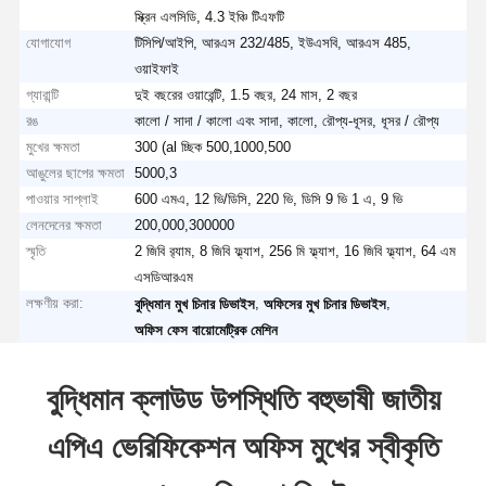
স্ক্রিন এলসিডি, 4.3 ইঞ্চি টিএফটি
যোগাযোগ
টিসিপি/আইপি, আরএস 232/485, ইউএসবি, আরএস 485,
ওয়াইফাই
গ্যারান্টি
দুই বছরের ওয়ারেন্টি, 1.5 বছর, 24 মাস, 2 বছর
রঙ
কালো / সাদা / কালো এবং সাদা, কালো, রৌপ্য-ধূসর, ধূসর / রৌপ্য
মুখের ক্ষমতা
300 (al চ্ছিক 500,1000,500
আঙুলের ছাপের ক্ষমতা
5000,3
পাওয়ার সাপ্লাই
600 এমএ, 12 ভি/ডিসি, 220 ভি, ডিসি 9 ভি 1 এ, 9 ভি
লেনদেনের ক্ষমতা
200,000,300000
স্মৃতি
2 জিবি র‌্যাম, 8 জিবি ফ্ল্যাশ, 256 মি ফ্ল্যাশ, 16 জিবি ফ্ল্যাশ, 64 এম
এসডিআরএম
লক্ষণীয় করা:
,
,
বুদ্ধিমান মুখ চিনার ডিভাইস
অফিসের মুখ চিনার ডিভাইস
অফিস ফেস বায়োমেট্রিক মেশিন
বুদ্ধিমান ক্লাউড উপস্থিতি বহুভাষী জাতীয়
এপিএ ভেরিফিকেশন অফিস মুখের স্বীকৃতি