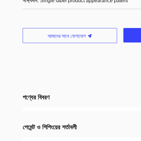
সাক্ষ্যদান:
Single label product appearance patent
আমাদের সাথে যোগাযোগ
পণ্যের বিবরণ
পেমেন্ট ও শিপিংয়ের শর্তাবলী