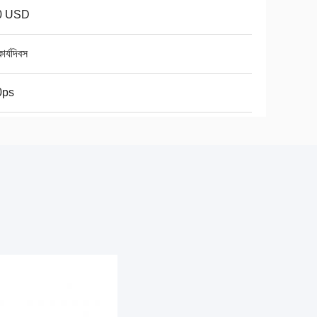
0 USD
ার্যদিবস
0ps