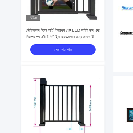
ভিডিও
স্টেইনলেস স্টিল স্মার্ট বিজ্ঞাপন গেট LED লাইট বক্স এবং
নিরাপদ পথচারী টার্নস্টাইল অ্যাক্সেসের জন্য জলরোধী
আইপি 54
সেরা দাম পান