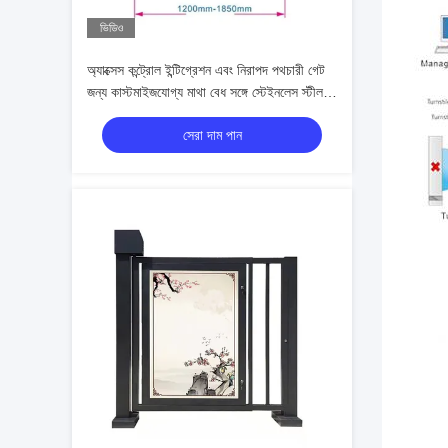
ভিডিও
অ্যাক্সেস কন্ট্রোল ইন্টিগ্রেশন এবং নিরাপদ পথচারী গেট
জন্য কাস্টমাইজযোগ্য মাথা বেধ সঙ্গে স্টেইনলেস স্টীল
পূর্ণ উচ্চতা Turnstile
সেরা দাম পান