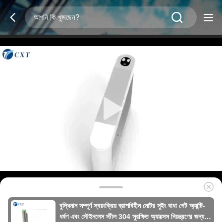
বুদ্ধিমান সম্পূর্ণ স্বয়ংক্রিয় ব্রাশবিহীন মোটর সুইং বাধা গেট অ্যান্টি-
ধর্ষণ এবং স্টেইনলেস স্টীল 304 সুরক্ষিত অ্যাক্সেস নিয়ন্ত্রণের জন্য