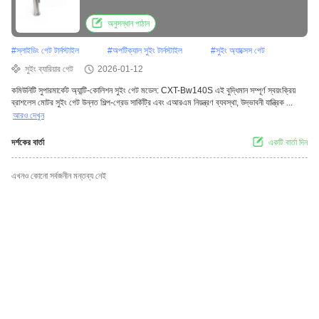
নির্মাণ
অনুসন্ধান পাঠান
#
স্লাইডিং গেট টার্নস্টাইল
#
অপটিক্যাল সুইং টার্নস্টাইল
#
সুইং অ্যাক্সেস গেট
সুইং ব্যারিয়ার গেট
2026-01-12
কমিউনিটি সুপারমার্কেট অ্যান্টি-কোলিশন সুইং গেট মডেল: CXT-Bw140S এই বুদ্ধিমান সম্পূর্ণ স্বয়ংক্রিয়
ব্রাশলেস মোটর সুইং গেট উন্নত শিল্প-গ্রেড সার্কিট্রি এবং এআরএম নিয়ন্ত্রণ ব্যবস্থা, উদ্ভাবনী যান্ত্রিক ...
আরও দেখুন
দর্শকের বার্তা
একটি বার্তা দিন
এখনও কোনো সর্বজনীন মন্তব্য নেই