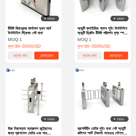
টিকিট বিমানবন্দর কাস্টমস ড্রপ আর্ম
অ্যান্টি ক্লাইম্বিং গ্লাস সুইং টার্নস্টাইল
টার্নস্টাইল স্ট্রিপড গেট বাধা
অ্যান্টি ড্রিলিং টিকিট পরিদর্শন দৃশ্য স্পট
৫১0জে-
MOQ:
1
MOQ:
1
মূল্য:
90~3500USD
মূল্য:
90~3500USD
ভালো দাম
যোগাযোগ
ভালো দাম
যোগাযোগ
বাড়ি
পণ্য
আমাদের সম্বন্ধে
কারখানা পরিদর্শন
উচ্চ নিরাপত্তা অ্যাক্সেস কন্ট্রোলের
ব্রাশবিহীন মোটর সুইং বাধা গেট অ্যান্টি
জন্য ব্রাশলেস মোটর এবং ক্ষয়
কলিশন স্মার্ট টেকসই সাবওয়ে স্টেশন