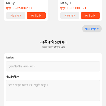
প্রতিরোধী 304 স্টেইনলেস স্টিলের
136
MOQ:
1
MOQ:
1
সাথে স্বয়ংক্রিয় ফুল হাইট টার্নস্টাইল
মূল্য:
90~3500USD
মূল্য:
90~3500USD
গুণমান নিয়ন্ত্রণ
আমাদের সাথে
খবর
মামলা
ভালো দাম
যোগাযোগ
ভালো দাম
যোগাযোগ
যোগাযোগ
আরো দেখুন
একটি বার্তা রেখে যান
একটি উদ্ধৃতি
আমরা দ্রুত উত্তর দেব
অনুরোধ করুন
ইমেইল
ট্রাইপড টার্নস্টাইল গেট
সুইং ব্যারিয়ার গেট
প্রয়োজনীয়তা
সম্পূর্ণ উচ্চতার টার্নস্টাইল
গতির গেট
ফ্ল্যাপ ব্যারিয়ার গেট