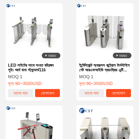
LED লাইটের সাথে সংহত বহিরঙ্গন
ইন্টেলিজেন্ট অ্যাক্সেস কন্ট্রোল টার্নস্টাইল
সুইং আর্ম বাধা স্ট্যান্ডার্ড116
গেট আরএফআইডি স্বয়ংক্রিয় এন্টি
কলিশন 510YX
MOQ:
1
MOQ:
1
মূল্য:
90~3500USD
মূল্য:
90~3500USD
ভালো দাম
যোগাযোগ
ভালো দাম
যোগাযোগ