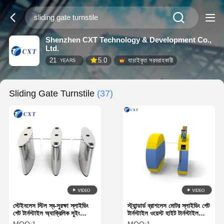
Shenzhen CXT Technology & Development Co.,
Ltd.
21
5.0
যাচাইকৃত সরবরাহকারী
YEARS
Sliding Gate Turnstile
(37)
স্টেইনলেস স্টিল স্ব-সুরক্ষা স্লাইডিং
স্ট্যান্ডার্ড ব্রাশলেস মোটর স্লাইডিং গেট
গেট টার্নস্টাইল অ্যাক্রিলিক সুইং
টার্নস্টাইল ওয়েস্ট হাইট টার্নস্টাইল
ব্যারিয়ার গেট 510TY-
১০৩ডিডি