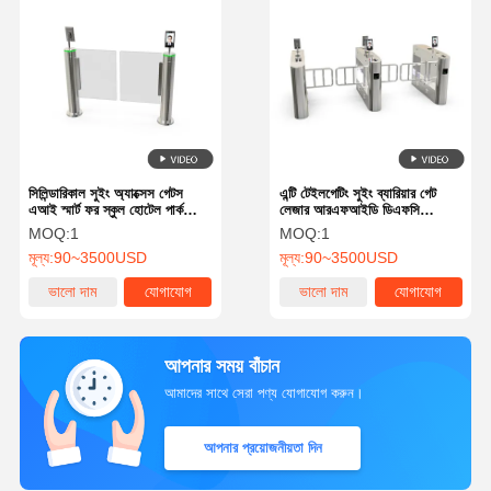
সিলিন্ডারিকাল সুইং অ্যাক্সেস গেটস
এন্টি টেইলগেটিং সুইং ব্যারিয়ার গেট
এআই স্মার্ট ফর স্কুল হোটেল পার্ক
লেজার আরএফআইডি ডিএফসি
140s
টেকনোলজি bw150 সহ
MOQ:
1
MOQ:
1
মূল্য:
90~3500USD
মূল্য:
90~3500USD
ভালো দাম
যোগাযোগ
ভালো দাম
যোগাযোগ
আপনার সময় বাঁচান
আমাদের সাথে সেরা পণ্য যোগাযোগ করুন।
আপনার প্রয়োজনীয়তা দিন