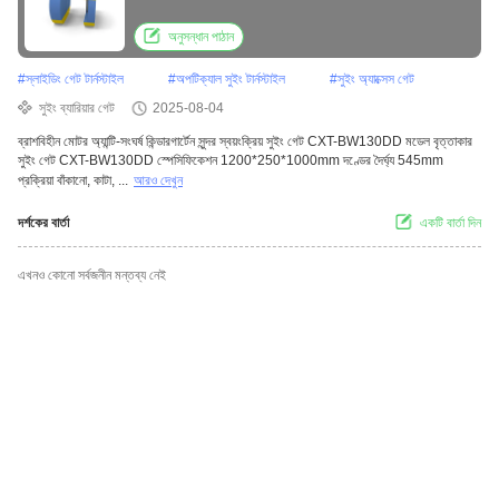
অনুসন্ধান পাঠান
#
স্লাইডিং গেট টার্নস্টাইল
#
অপটিক্যাল সুইং টার্নস্টাইল
#
সুইং অ্যাক্সেস গেট
সুইং ব্যারিয়ার গেট
2025-08-04
ব্রাশবিহীন মোটর অ্যান্টি-সংঘর্ষ কিন্ডারগার্টেন সুন্দর স্বয়ংক্রিয় সুইং গেট CXT-BW130DD মডেল বৃত্তাকার
সুইং গেট CXT-BW130DD স্পেসিফিকেশন 1200*250*1000mm দণ্ডের দৈর্ঘ্য 545mm
প্রক্রিয়া বাঁকানো, কাটা, ...
আরও দেখুন
দর্শকের বার্তা
একটি বার্তা দিন
এখনও কোনো সর্বজনীন মন্তব্য নেই